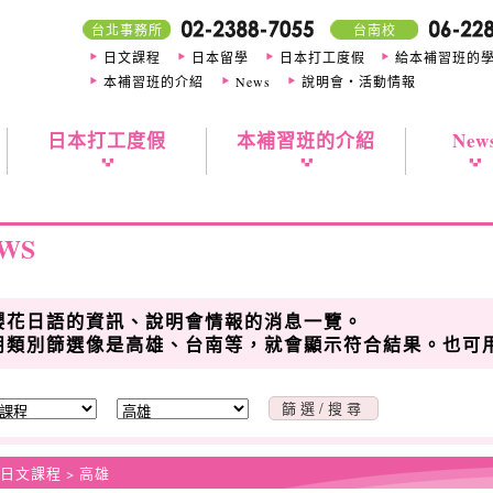
台北事務所
台南校
日文課程
日本留學
日本打工度假
給本補習班的
本補習班的介紹
News
說明會・活動情報
日本打工度假
本補習班的介紹
New
WS
櫻花日語的資訊、說明會情報的消息一覽。
用類別篩選像是高雄、台南等，就會顯示符合結果。也可
 日文課程 > 高雄