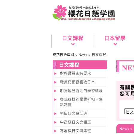
日文課程
日本留學
櫻花日語學園
>
News
>
日文課程
日文課程
NE
對教師質素有要求
職員們都很喜歡日本
有關
明亮容易親近的學習環境
您可
各式各樣的學費折扣、集
點制度
初級日文會話班
中高級日文會話班
News
>
寒暑假日文密集班