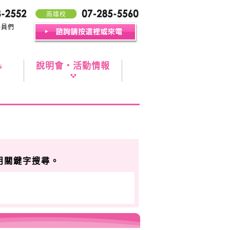
高雄校
學員們
s
說明會・活動情報
用關鍵字搜尋。