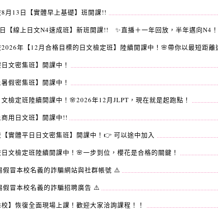
8月13日【實體早上基礎】班開課!!
4日【線上日文N4速成班】新班開課!! ✨️直播＋一年回放，半年邁向N4
2026年【12月合格目標的日文檢定班】陸續開課中！🌸帶你以最短距
假日文密集班】開課中！
上暑假密集班】開課中！
文檢定班陸續開課中！🌸2026年12月JLPT，現在就是起跑點！
商用日文班】開課中!!
校【實體平日日文密集班】開課中！👉 可以途中加入
校日文檢定班陸續開課中！🌸一步到位，櫻花是合格的關鍵！
警惕假冒本校名義的詐騙網站與社群帳號 ⚠️
警惕假冒本校名義的詐騙招聘廣告 ⚠️
雄校】恢復全面現場上課！歡迎大家洽詢課程！！