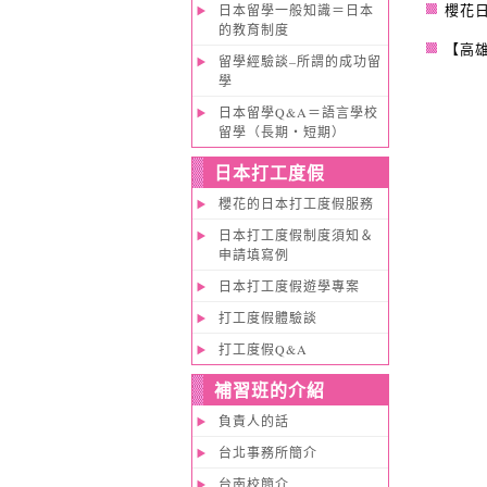
櫻花日
日本留學一般知識＝日本
的教育制度
【高
留學經驗談–所謂的成功留
學
日本留學Q&A＝語言學校
留學（長期・短期）
日本打工度假
櫻花的日本打工度假服務
日本打工度假制度須知＆
申請填寫例
日本打工度假遊學專案
打工度假體驗談
打工度假Q&A
補習班的介紹
負責人的話
台北事務所簡介
台南校簡介