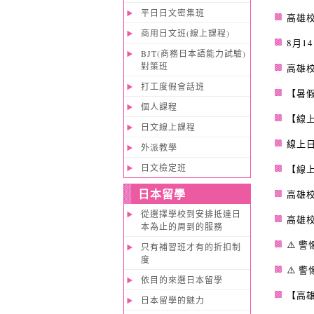
平日日文密集班
高雄校
商用日文班(線上課程)
8月1
BJT(商務日本語能力試驗)
對策班
高雄校
打工度假會話班
【暑
個人課程
【線
日文線上課程
線上日
外派教學
日文檢定班
【線上
日本留學
高雄
從選擇學校到安排抵達日
高雄
本為止的周到的服務
⚠️ 
只有補習班才有的折扣制
度
⚠️ 
依目的來選日本留學
【高
日本留學的魅力