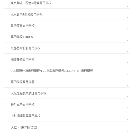
東京動漫・配音&電競專門學校
東京音樂&舞蹈專門學校
外語商業專門學校
專門學校TRIDENT
京都藝術設計專門學校
關西外語專門學校
ECC國際外語專門學校/ECC電腦專門學校/ECC ARTIST專門學校
專門學校翼路學園
大阪烹飪製菓調理專門學校
神戶電子專門學校
中村調理製菓專門學校
大學・研究所留學