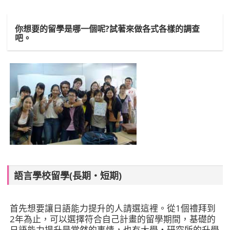
你想要的留學是哪一個呢?試著來做各式各樣的調查
吧。
語言學校留學(長期・短期)
首先想要讓日語能力提升的人請選這裡。從1個禮拜到
2年為止，可以選擇符合自己計畫的留學期間，基礎的
日語能力提升是當然的事情，也有大學‧研究所的升學