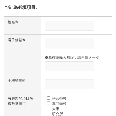
″※″為必填項目。
姓名
※
電子信箱
※
※為確認輸入無誤，請再輸入一次
手機號碼
※
有興趣的項目
※
語言學校
複數選擇可
專門學校
大學
研究所