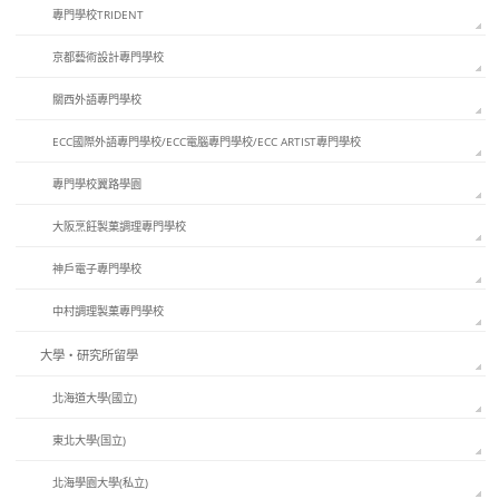
專門學校TRIDENT
京都藝術設計專門學校
關西外語專門學校
ECC國際外語專門學校/ECC電腦專門學校/ECC ARTIST專門學校
專門學校翼路學園
大阪烹飪製菓調理專門學校
神戶電子專門學校
中村調理製菓專門學校
大學・研究所留學
北海道大學(國立)
東北大學(国立)
北海學園大學(私立)