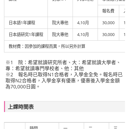
報名費
入
日本語1年課程
院大專他
4,10月
30,000
10
日本語研究1年課程
院大專他
4,10月
30,000
10
教材費：因參加的課程而異，所以另外計算
※1 院：希望就讀研究所者、大：希望就讀大學者、
專：希望就讀專門學校者、他：其他
※2 報名時已取得N1合格者，入學金全免。報名時已
取得N2合格者，入學金享有優惠，優惠後入學金金額
為70,000日圓。
上課時間表
時間
一
二
三