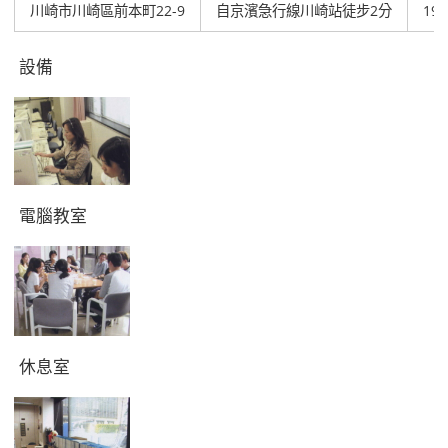
川崎市川崎區前本町22-9
自京濱急行線川崎站徒步2分
19
設備
電腦教室
休息室