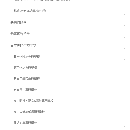
札幌IAY日本語學校(札幌)
寒暑假遊學
領薪實習留學
日本專門學校留學
日本外國語專門學校
東京外語專門學校
日本工學院專門學校
日本電子專門學校
東京動漫・配音&電競專門學校
東京音樂&舞蹈專門學校
外語商業專門學校