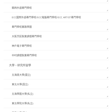
關西外語專門學校
ECC國際外語專門學校/ECC電腦專門學校/ECC ARTIST專門學校
專門學校翼路學園
大阪烹飪製菓調理專門學校
神戶電子專門學校
中村調理製菓專門學校
大學・研究所留學
北海道大學(國立)
東北大學(国立)
北海學園大學(私立)
東北學院大學(私立)