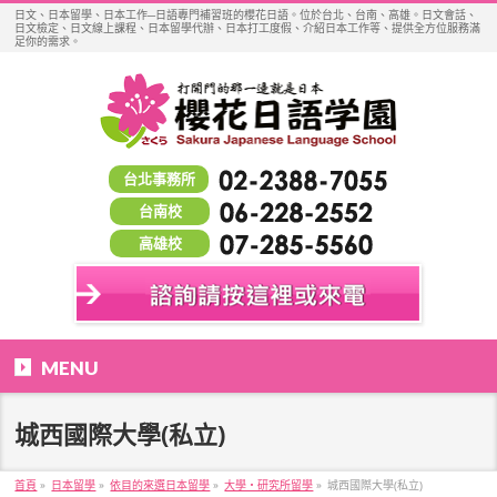
日文、日本留學、日本工作─日語專門補習班的櫻花日語。位於台北、台南、高雄。日文會話、
日文檢定、日文線上課程、日本留學代辦、日本打工度假、介紹日本工作等、提供全方位服務滿
足你的需求。
台北事務所
台南校
高雄校
MENU
城西國際大學(私立)
首頁
»
日本留學
»
依目的來選日本留學
»
大學・研究所留學
»
城西國際大學(私立)