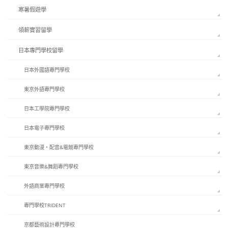
寒暑假遊學
領薪實習留學
日本專門學校留學
日本外國語專門學校
東京外語專門學校
日本工學院專門學校
日本電子專門學校
東京動漫・配音&電競專門學校
東京音樂&舞蹈專門學校
外語商業專門學校
專門學校TRIDENT
京都藝術設計專門學校