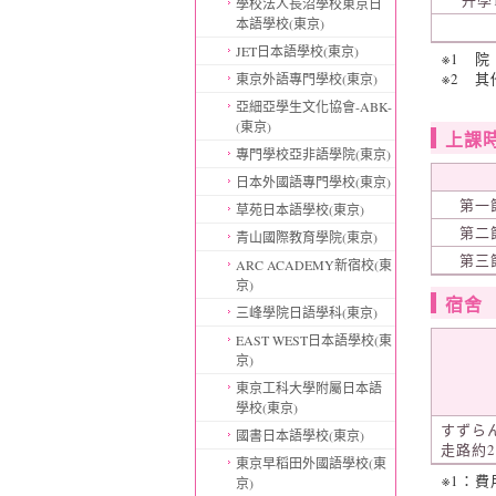
升學
學校法人長沼學校東京日
本語學校(東京)
JET日本語學校(東京)
※1 
※2 
東京外語專門學校(東京)
亞細亞學生文化協會-ABK-
(東京)
上課
專門學校亞非語學院(東京)
日本外國語專門學校(東京)
第一
草苑日本語學校(東京)
第二
青山國際教育學院(東京)
第三
ARC ACADEMY新宿校(東
京)
宿舍
三峰學院日語學科(東京)
EAST WEST日本語學校(東
京)
東京工科大學附屬日本語
學校(東京)
すずら
國書日本語學校(東京)
走路約2
東京早稻田外國語學校(東
※1：
京)