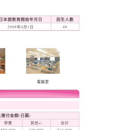
日本語教育開始年月日
招生人數
2008年4月1日
40
電腦室
應付金額(日圓)
學費
其他
合計
※2