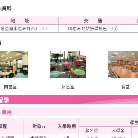
本資料
地 址
交 通
道恵庭市恵み野西5-10-4
JR恵み野站搭學校巴士5分
備
圖書室
休息室
食堂
留學
‧費用
學生
課程
對象
入學時期
※1
報名費
入學金