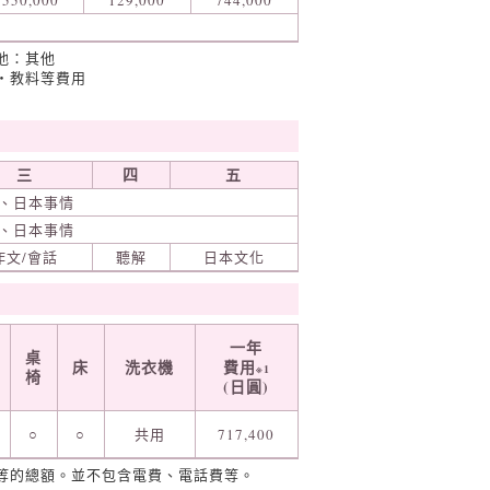
550,000
129,000
744,000
他：其他
‧教料等費用
三
四
五
、日本事情
、日本事情
作文/會話
聽解
日本文化
一年
桌
床
洗衣機
費用
※1
椅
(日圓)
○
○
共用
717,400
等的總額。並不包含電費、電話費等。