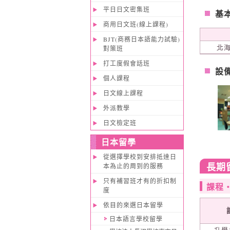
平日日文密集班
基
商用日文班(線上課程)
BJT(商務日本語能力試驗)
北海
對策班
打工度假會話班
設
個人課程
日文線上課程
外派教學
日文檢定班
日本留學
從選擇學校到安排抵達日
長期
本為止的周到的服務
只有補習班才有的折扣制
課程
度
依目的來選日本留學
日本語言學校留學