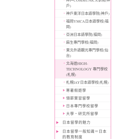
神戶COMMUNICA學院(神
戶)
神戶東洋日本語學院(神戶)
福岡YMCA日本語學校(福
岡)
亞洲日本語學院(福岡)
麻生專門學校(福岡)
東北外語觀光專門學校(仙
台)
北海道HIGH-
TECHNOLOGY 專門學校
(札幌)
札幌IAY日本語學校(札幌)
寒暑假遊學
領薪實習留學
日本專門學校留學
大學・研究所留學
日本留學的魅力
日本留學一般知識＝日本
的教育制度