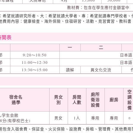
1年課程
大院專他
4月
15,000
50,000
教材費：包含在學生應付金額當中
院：希望就讀研究所者、大：希望就讀大學者、專：希望就讀專門學校者、
其他費用內容：健康檢查、海外保險、住宿研習‧活動‧見習實習、教科書
時間表
一
二
節
9:20～10:50
日本語
節
11:00～12:30
日本語
節
13:30～15:00
讀解
異文化交流
空
廁所
宿舍名
男女
房間
調
衛浴
廚房
通學
別
人數
設
設備
備
ん学生会館
男女
1人
專用
專用
○
8分(有學校巴士)
費用包含入宿舍費、保証金、火災保險、設施費、房租、管理費、其他費用