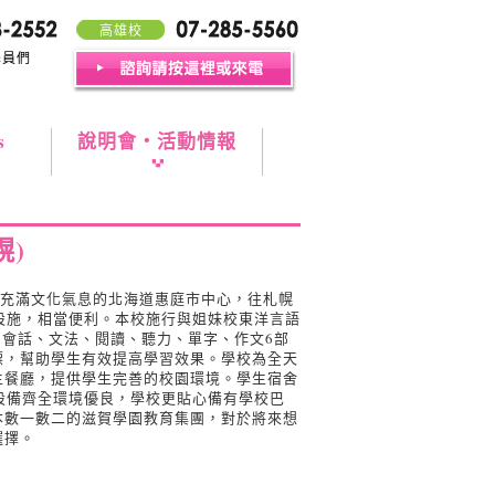
高雄校
學員們
s
說明會・活動情報
幌)
校位於充滿文化氣息的北海道惠庭市中心，往札幌
設施，相當便利。本校施行與姐妹校東洋言語
由會話、文法、閱讀、聽力、單字、作文6部
標，幫助學生有效提高學習效果。學校為全天
生餐廳，提供學生完善的校園環境。學生宿舍
設備齊全環境優良，學校更貼心備有學校巴
本數一數二的滋賀學園教育集團，對於將來想
選擇。