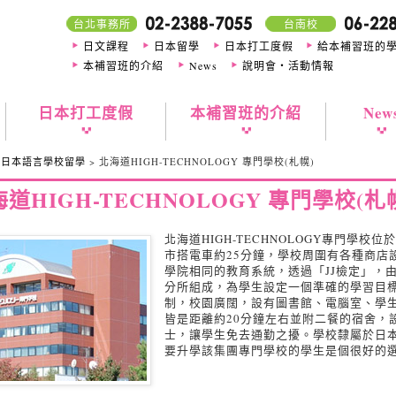
台北事務所
台南校
日文課程
日本留學
日本打工度假
給本補習班的
本補習班的介紹
News
說明會・活動情報
日本打工度假
本補習班的介紹
New
>
日本語言學校留學
> 北海道HIGH-TECHNOLOGY 專門學校(札幌)
道HIGH-TECHNOLOGY 專門學校(札
北海道HIGH-TECHNOLOGY專門學
市搭電車約25分鐘，學校周圍有各種商店
學院相同的教育系統，透過「JJ檢定」，
分所組成，為學生設定一個準確的學習目
制，校園廣闊，設有圖書館、電腦室、學
皆是距離約20分鐘左右並附二餐的宿舍，
士，讓學生免去通勤之擾。學校隸屬於日
要升學該集團專門學校的學生是個很好的