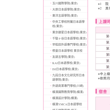
玉川國際學院(東京)
※1 
※2 
大原日本語學院(東京)
東洋言語學院(東京)
上課
中央工學校附屬日本語學
校(東京)
東京銀星日本語學校(東京)
第
千駄ヶ谷日本語學校(東京)
第
早稻田外語專門學校(東京)
第
修曼日本語學校 東京校
第
友語言學院(東京)
第
KAI日本語學校(東京)
第
ISI日本語學校(東京)
※中上
九段日本文化研究所日本
※依照
語學院(東京)
外語商業專門學校(川崎)
宿舍
橫濱國際教育學院(橫濱)
橫濱設計學院(横濱)
橫濱YMCA日本語學校