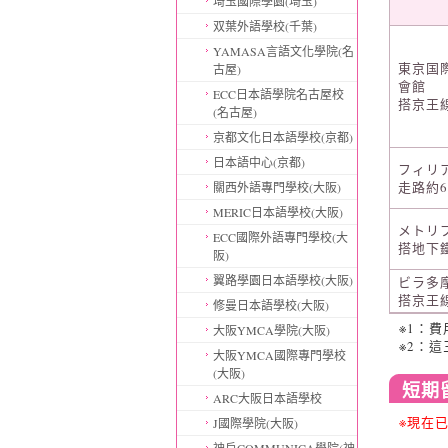
埼玉國際學園(埼玉)
双葉外語學校(千葉)
YAMASA言語文化學院(名
東京国
古屋)
會館
ECC日本語學院名古屋校
搭京王線
(名古屋)
京都文化日本語學校(京都)
日本語中心(京都)
フィリ
走路約
關西外語專門學校(大阪)
MERIC日本語學校(大阪)
メトリブ
ECC國際外語專門學校(大
搭地下鐵
阪)
翼路學園日本語學校(大阪)
ビラ多
搭京王線
修曼日本語學校(大阪)
※1：
大阪YMCA學院(大阪)
※2：
大阪YMCA國際專門學校
(大阪)
短期
ARC大阪日本語學校
※現在
J國際學院(大阪)