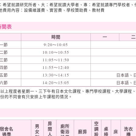
院：希望就讀研究所者、大：希望就讀大學者、專：希望就讀專門學校者、
其他費用內容：設備維護費、實習費、學校贊助費、教材費
時間表
時間
一
二
一節
9:20～10:05
二節
10:10～10:55
三節
11:05～11:50
四節
11:55～12:40
五節
13:30～14:15
日本語、
六節
14:20～15:05
日本語、
級以上程度者星期一、三下午有日本文化課程、專門學校課程、大學課程
月份的不同會有只安排上午課程的情況。
房
空
男
廁所
宿舍名
間
調
桌
洗衣
女
衛浴
廚房
床
通學
人
設
椅
機