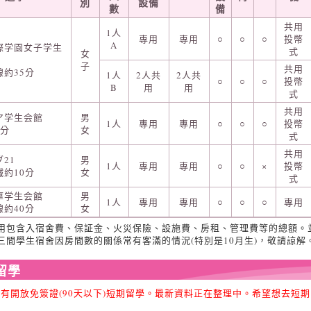
別
設備
數
備
共用
1人
專用
專用
○
○
○
投幣
A
際学園女子学生
式
女
子
共用
約35分
1人
2人共
2人共
○
○
○
投幣
B
用
用
式
共用
ア学生会館
男
1人
專用
專用
○
○
○
投幣
6分
女
式
共用
21
男
1人
專用
專用
○
○
×
投幣
約10分
女
式
摩学生会館
男
1人
專用
專用
○
○
○
專用
約40分
女
費用包含入宿舍費、保証金、火災保險、設施費、房租、管理費等的總額。
這三間學生宿舍因房間數的關係常有客滿的情況(特別是10月生)，敬請諒解
留學
已有開放免簽證(90天以下)短期留學。最新資料正在整理中。希望想去短