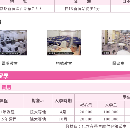
地 址
交 通
日
京都新宿區西新宿7-3-8
自JR新宿站徒步5分
備
電腦教室
視聽教室
圖書室
留學
‧費用
學
課程
對象
入學時期
※1
報名費
入學金
1年課程
院大專他
4月
20,000
100,000
1.5年課程
院大專他
10月
20,000
100,000
教材費：包含在學生應付金額當中