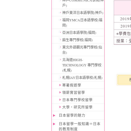
神戶COMMUNICA學院(神
戶)
神戶東洋日本語學院(神戶)
201
福岡YMCA日本語學校(福
岡)
201
亞洲日本語學院(福岡)
※學費
麻生專門學校(福岡)
授業：全
東北外語觀光專門學校(仙
台)
北海道HIGH-
TECHNOLOGY 專門學校
(札幌)
札幌IAY日本語學校(札幌)
寒暑假遊學
領薪實習留學
日本專門學校留學
大學・研究所留學
日本留學的魅力
日本留學一般知識＝日本
的教育制度