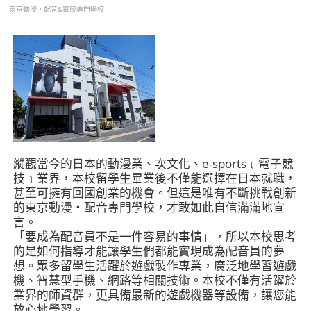
東京動漫・配音&電競專門學校
縱觀當今的日本的動漫業、次文化、e-sports﹝電子競
技﹞業界，本校留學生畢業後不僅能選擇在日本就職，
甚至可擁有回國創業的機會。但這是唯有不斷挑戰創新
的東京動漫・配音專門學校，才敢如此自信滿滿地宣
言。
「要成為配音員不是一件容易的事情」，所以本校思考
的是如何指導才能讓學生們都能實現成為配音員的夢
想。眾多留學生活躍於遊戲製作專業，廣泛地學習遊戲
機、智慧型手機、網路等相關技術。本校不僅有活躍於
業界的師資群，更具備最新的遊戲機器等設備，讓您能
放心地學習。