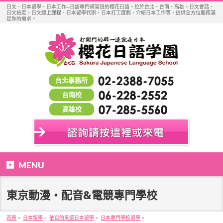
日文、日本留學、日本工作─日語專門補習班的櫻花日語。位於台北、台南、高雄。日文會話、
日文檢定、日文線上課程、日本留學代辦、日本打工度假、介紹日本工作等、提供全方位服務滿
足你的需求。
台北事務所
台南校
高雄校
MENU
東京動漫・配音&電競專門學校
首頁
»
日本留學
»
依目的來選日本留學
»
日本專門學校留學
»