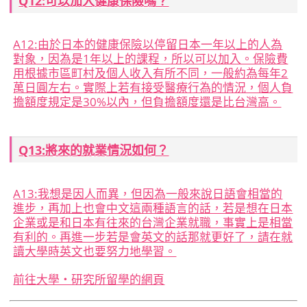
Q12:可以加入健康保險嗎？
A12:
由於日本的健康保險以停留日本一年以上的人為
對象，因為是1年以上的課程，所以可以加入。保險費
用根據市區町村及個人收入有所不同，一般約為每年2
萬日圓左右。實際上若有接受醫療行為的情況，個人負
擔額度規定是30%以內，但負擔額度還是比台灣高。
Q13:將來的就業情況如何？
A13:
我想是因人而異，但因為一般來說日語會相當的
進步，再加上也會中文這兩種語言的話，若是想在日本
企業或是和日本有往來的台灣企業就職，事實上是相當
有利的。再進一步若是會英文的話那就更好了，請在就
讀大學時英文也要努力地學習。
前往大學・研究所留學的網頁