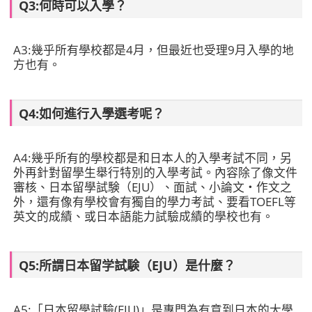
Q3:何時可以入學？
A3:
幾乎所有學校都是4月，但最近也受理9月入學的地
方也有。
Q4:如何進行入學選考呢？
A4:
幾乎所有的學校都是和日本人的入學考試不同，另
外再針對留學生舉行特別的入學考試。內容除了像文件
審核、日本留學試験（EJU）、面試、小論文・作文之
外，還有像有學校會有獨自的學力考試、要看TOEFL等
英文的成績、或日本語能力試驗成績的學校也有。
Q5:所謂日本留学試験（EJU）是什麼？
A5:
「日本留學試驗(EJU)」是專門為有意到日本的大學