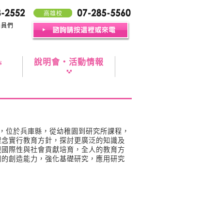
高雄校
學員們
s
說明會・活動情報
史，位於兵庫縣，從幼稚園到研究所課程，
理念實行教育方針，探討更廣泛的知識及
視國際性與社會貢獻培育，全人的教育方
闊的創造能力，強化基礎研究，應用研究