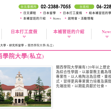
台北事務所
台南校
日文課程
日本留學
日本打工度假
給本補習班的
本補習班的介紹
News
說明會・活動情報
日本打工度假
本補習班的介紹
New
>
大學・研究所留學
> 關西學院大學(私立)
西學院大學(私立)
關西學院大學擁有120年以上歷
為綜合性學園，以基督教主義為
專業性，以人格陶冶為目標，重
式，習得更具專業實力培養及廣
先端技術，以期能貢獻於社會。