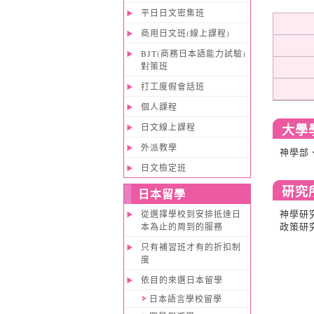
平日日文密集班
商用日文班(線上課程)
BJT(商務日本語能力試驗)
對策班
打工度假會話班
個人課程
大學
日文線上課程
外派教學
神學部
日文檢定班
研究
日本留學
神學研
從選擇學校到安排抵達日
政策研
本為止的周到的服務
只有補習班才有的折扣制
度
依目的來選日本留學
日本語言學校留學