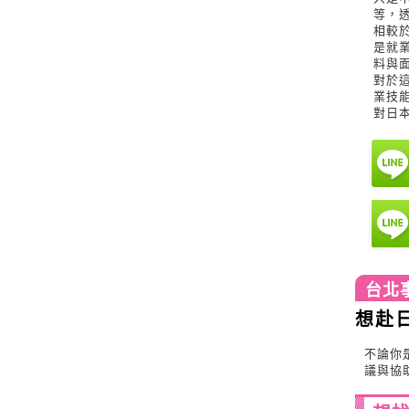
等，
相較
是就
料與
對於
業技
對日
台北
想赴
不論你
議與協