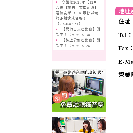
高雄校2026年【12月
合格目標的日文檢定班】
地址
陸續開課中！🌸帶你以最
短距離達成合格！
住址
（
2026.07.31
）
【暑假日文密集班】開
Tel
課中！（
2026.07.30
）
【線上暑假密集班】開
課中！（
2026.07.28
）
Fax
E-M
營業