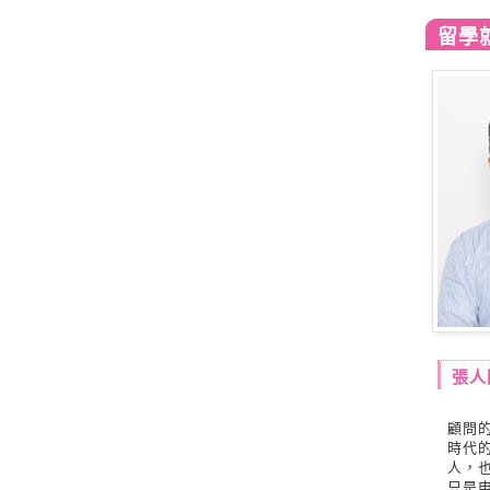
留學
張人
顧問
時代
人，
只是