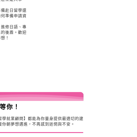
準備赴日留學還
如何準備申請資
日進修日語、專
靠的後盾。歡迎
夢想！
等你！
留學就業顧問】都能為你量身提供最適切的建
援你朝夢想邁進，不再感到迷惘與不安。