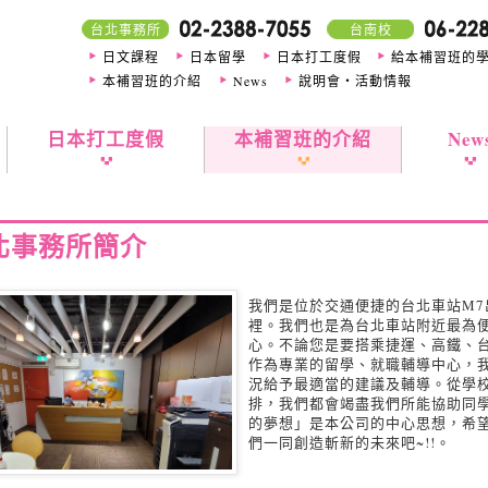
台北事務所
台南校
日文課程
日本留學
日本打工度假
給本補習班的
本補習班的介紹
News
說明會・活動情報
日本打工度假
本補習班的介紹
New
北事務所簡介
我們是位於交通便捷的台北車站M7
裡。我們也是為台北車站附近最為
心。不論您是要搭乘捷運、高鐵、
作為專業的留學、就職輔導中心，
況給予最適當的建議及輔導。從學
排，我們都會竭盡我們所能協助同
的夢想」是本公司的中心思想，希
們一同創造斬新的未來吧~!!。