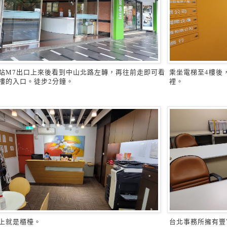
站M7出口上來後看到中山北路左轉，再往前走即可看
乘坐電梯至4樓後
樓的入口。徒步2分鐘。
裡。
上就是櫃檯。
台北事務所擁有豐