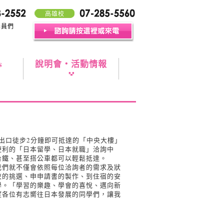
高雄校
學員們
s
說明會・活動情報
出口徒步2分鐘即可抵達的「中央大樓」
便利的「日本留學、日本就職」洽詢中
台鐵、甚至搭公車都可以輕鬆抵達。
我們就不僅會依照每位洽詢者的需求及狀
校的挑選、申申請書的製作、到住宿的安
學。「學習的樂趣、學會的喜悅、邁向新
望各位有志嚮往日本發展的同學們，讓我