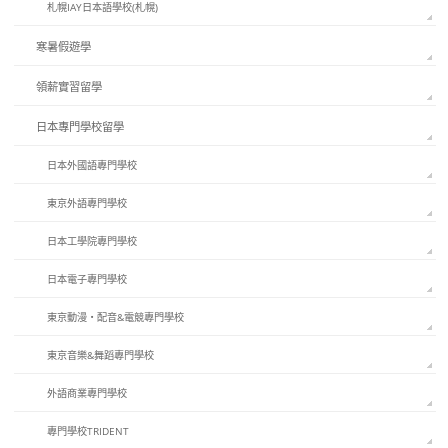
札幌IAY日本語學校(札幌)
寒暑假遊學
領薪實習留學
日本專門學校留學
日本外國語專門學校
東京外語專門學校
日本工學院專門學校
日本電子專門學校
東京動漫・配音&電競專門學校
東京音樂&舞蹈專門學校
外語商業專門學校
專門學校TRIDENT