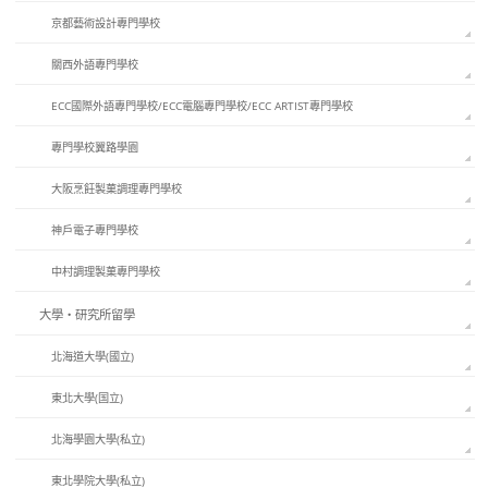
京都藝術設計專門學校
關西外語專門學校
ECC國際外語專門學校/ECC電腦專門學校/ECC ARTIST專門學校
專門學校翼路學園
大阪烹飪製菓調理專門學校
神戶電子專門學校
中村調理製菓專門學校
大學・研究所留學
北海道大學(國立)
東北大學(国立)
北海學園大學(私立)
東北學院大學(私立)