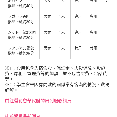
港ハイツ
男女
1人
專用
專用
○
搭地下鐵約40分
レガーレ谷町
男女
1人
專用
專用
○
搭地下鐵約20分
シャトー第2大國
男女
1人
專用
專用
○
搭地下鐵約20分
レアレア53番館
男女
1人
共用
共用
○
搭地下鐵約25分
※1：費用包含入宿舍費、保証金、火災保險、設施
費、房租、管理費等的總額。並不包含電費、電話費
等。
※2：學生宿舍因房間數的關係常有客滿的情況，敬請
諒解。
前往櫻花留學代辦的周到服務網頁
櫻花留學最新消息