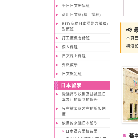
平日日文密集班
商用日文班(線上課程)
BJT(商務日本語能力試驗)
📢
對策班
本頁
打工度假會話班
橫濱
個人課程
日文線上課程
外派教學
日文檢定班
日本留學
從選擇學校到安排抵達日
本為止的周到的服務
只有補習班才有的折扣制
度
依目的來選日本留學
日本語言學校留學
基