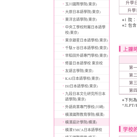
升學日
玉川國際學院(東京)
升學
大原日本語學院(東京)
東洋言語學院(東京)
※1 
※2 
中央工學校附屬日本語學
校(東京)
東京銀星日本語學校(東京)
千駄ヶ谷日本語學校(東京)
上課
早稻田外語專門學校(東京)
修曼日本語學校 東京校
第
友語言學院(東京)
第
KAI日本語學校(東京)
第
ISI日本語學校(東京)
第
九段日本文化研究所日本
語學院(東京)
※下列
*JL
外語商業專門學校(川崎)
橫濱國際教育學院(橫濱)
橫濱設計學院(横濱)
学校的
橫濱YMCA日本語學校