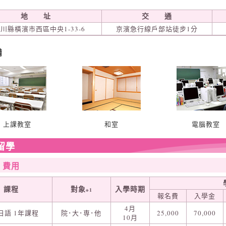
地 址
交 通
川縣橫濱市西區中央1-33-6
京濱急行線戶部站徒步1分
備
上課教室
和室
電腦教室
留學
‧費用
課程
對象
入學時期
※1
報名費
入學金
4月
日語 1年課程
院･大･専･他
25,000
70,000
10月