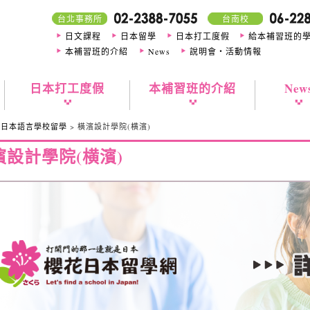
台北事務所
台南校
日文課程
日本留學
日本打工度假
給本補習班的
本補習班的介紹
News
說明會・活動情報
日本打工度假
本補習班的介紹
New
>
日本語言學校留學
> 橫濱設計學院(横濱)
濱設計學院(横濱)