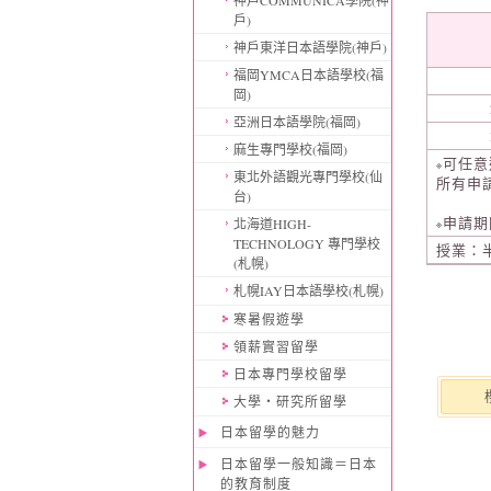
神戶COMMUNICA學院(神
戶)
神戶東洋日本語學院(神戶)
福岡YMCA日本語學校(福
岡)
亞洲日本語學院(福岡)
麻生專門學校(福岡)
可任意
※
東北外語觀光專門學校(仙
所有申
台)
申請期
北海道HIGH-
※
TECHNOLOGY 專門學校
授業：半日
(札幌)
札幌IAY日本語學校(札幌)
寒暑假遊學
領薪實習留學
日本專門學校留學
大學・研究所留學
日本留學的魅力
日本留學一般知識＝日本
的教育制度