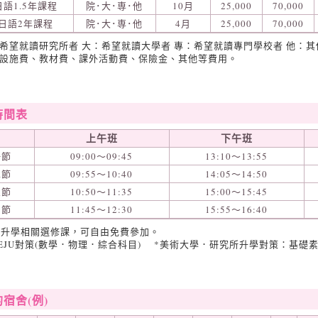
語1.5年課程
院･大･専･他
10月
25,000
70,000
日語2年課程
院･大･専･他
4月
25,000
70,000
院：希望就讀研究所者 大：希望就讀大學者 專：希望就讀專門學校者 他：其
包含設施費、教材費、課外活動費、保險金、其他等費用。
時間表
上午班
下午班
一節
09:00～09:45
13:10～13:55
二節
09:55～10:40
14:05～14:50
三節
10:50～11:35
15:00～15:45
四節
11:45～12:30
15:55～16:40
為升學相關選修課，可自由免費參加。
PT/EJU對策(數學．物理．綜合科目) *美術大學．研究所升學對策：基
宿舍(例)