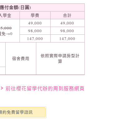
應付金額(日圓)
入學金
學費
合計
49,000
49,000
15,000
98,000
98,000
減免→0
147,000
147,000
依照實際申請房型計
宿舍費用
算
前往櫻花留學代辦的周到服務網頁
預約免費留學諮訊