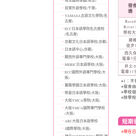
埼玉國際學園(埼玉)
宿
双葉外語學校(千葉)
通
YAMASA言語文化學院(名
古屋)
Resi
River 
ECC日本語學院名古屋校
學校大
(名古屋)
藤
京都文化日本語學校(京都)
徒步
日本語中心(京都)
西久
關西外語專門學校(大阪)
電車3
MERIC日本語學校(大阪)
井土
電車11
ECC國際外語專門學校(大
阪)
※1：
翼路學園日本語學校(大阪)
※宿舍
※學校
修曼日本語學校(大阪)
※除學
大阪YMCA學院(大阪)
大阪YMCA國際專門學校
(大阪)
短期
ARC大阪日本語學校
J國際學院(大阪)
※現在