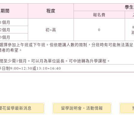
學生
期間
程度
報名費
1個月
2個月
初~高
0
3個月
選擇參加上午班或下午班。但依聽講人數的限制，分班時有可能無法滿足
請者的希望。
間至少需1個月。可以月為單位延長。可中途轉為升學課程。
制9:00~12:30或13:10~16:40
櫻花留學最新消息
留學說明會‧活動情報