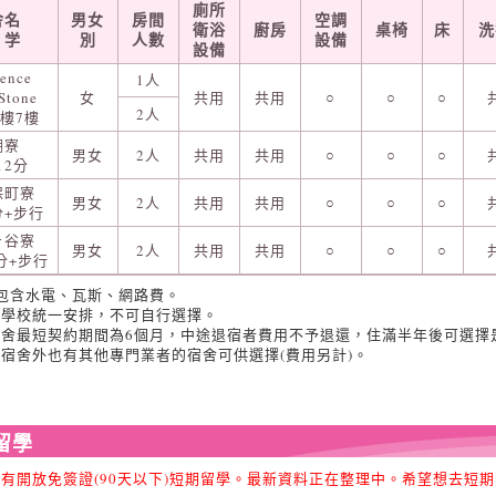
廁所
舎名
男女
房間
空調
衛浴
廚房
桌椅
床
洗
 学
別
人數
設備
設備
dence
1人
Stone
女
共用
共用
○
○
○
2人
樓7樓
棚寮
男女
2人
共用
共用
○
○
○
12分
保町寮
男女
2人
共用
共用
○
○
○
分+步行
ヶ谷寮
男女
2人
共用
共用
○
○
○
分+步行
不包含水電、瓦斯、網路費。
由學校統一安排，不可自行選擇。
宿舍最短契約期間為6個月，中途退宿者費用不予退還，住滿半年後可選擇
校宿舍外也有其他專門業者的宿舍可供選擇(費用另計)。
留學
已有開放免簽證(90天以下)短期留學。最新資料正在整理中。希望想去短