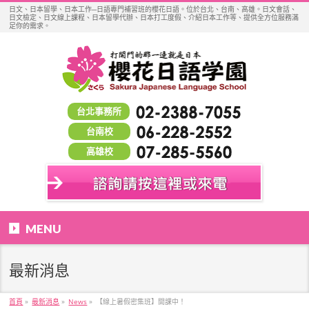
日文、日本留學、日本工作─日語專門補習班的櫻花日語。位於台北、台南、高雄。日文會話、
日文檢定、日文線上課程、日本留學代辦、日本打工度假、介紹日本工作等、提供全方位服務滿
足你的需求。
台北事務所
台南校
高雄校
MENU
最新消息
首頁
»
最新消息
»
News
»
【線上暑假密集班】開課中！