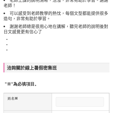
老師上課的說明清晰，活潑，非常有助於學習。謝謝
老師！
可以感受到老師教學的熱忱，每個文型都能提供很多
造句，非常有助於學習。
謝謝老師總是很用心地在講解，聽完老師的說明後對
日文感覺更有信心了
・
・
・
洽詢關於線上暑假密集班
″※″為必填項目。
姓名
※