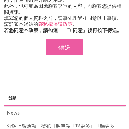
此外，也可能為因應顧客諮詢的內容，向顧客您提供相
關資訊。
填寫您的個人資料之前，請事先理解並同意以上事項。
請詳閱本網站的
隱私權保護政策
。
若您同意本政策，請勾選「
同意」後再按下傳送。
分類
News
介紹上課活動ー櫻花日語重視「說更多」「聽更多」