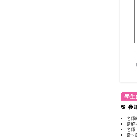
學生
🌸 
老師
講解
老師
讚～