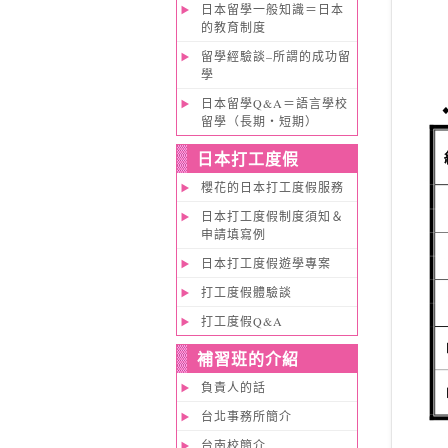
日本留學一般知識＝日本
的教育制度
留學經驗談–所謂的成功留
學
日本留學Q&A＝語言學校
留學（長期・短期）
日本打工度假
櫻花的日本打工度假服務
日本打工度假制度須知＆
申請填寫例
日本打工度假遊學專案
打工度假體驗談
打工度假Q&A
補習班的介紹
負責人的話
台北事務所簡介
台南校簡介