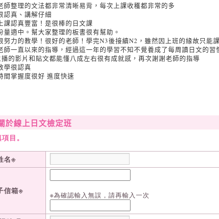
老師整理的文法都非常清晰易背，每次上課收穫都非常的多
很認真、講解仔細
上課認真豐富！是很棒的日文課
份量適中。幫大家整理的板書很有幫助。
很努力的教學！很好的老師！學完N3後接續N2，雖然因上班的緣故只能
老師一直以來的指導，經過這一年的學習不知不覺養成了每周讀日文的習
主播的影片和貼文都能懂八成左右很有成就感，再次謝謝老師的指導
教學很認真
時間掌握度很好 進度快速
關於線上日文檢定班
填項目。
※
姓名
※
子信箱
※為確認輸入無誤，請再輸入一次