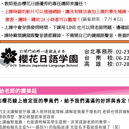
給老師的讚美話
參加櫻花線上檢定班的學員們，給予我們滿滿的好評與肯定
的文法講解很仔細,讓人很快就能理解,讀解是我最不擅長的,老師也得詳細解釋
得很清楚，筆記統整起來很容易
上課幽默風趣，也能適時解答學生提問，非常感謝老師的教學。
感謝柏翰先生從N4一路到N1的指點迷津 光從名字看就很有緣了（笑）