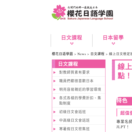
日文課程
日本留學
櫻花日語學園
>
News
>
日文課程
> 線上日文檢定班
日文課程
線上
對教師質素有要求
點
職員們都很喜歡日本
明亮容易親近的學習環境
各式各樣的學費折扣、集
特色
點制度
初級日文會話班
超值
中高級日文會話班
專業名
JLPT！
寒暑假日文密集班