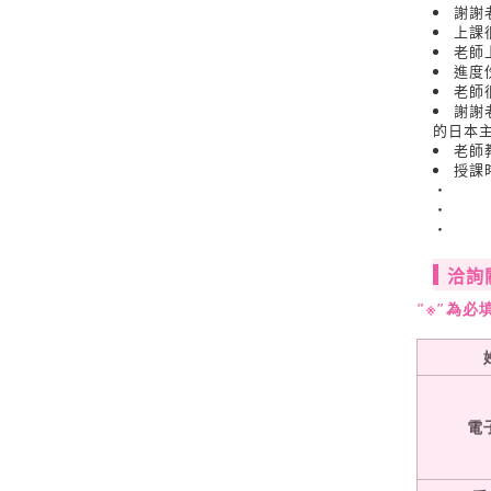
謝謝
上課
老師
進度
老師
謝謝
的日本
老師
授課
・
・
・
洽詢
″※″為必
電