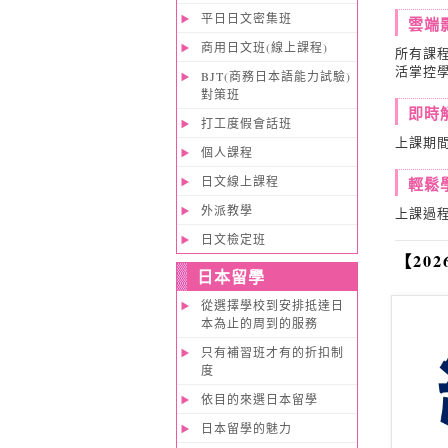
平日日文密集班
雲端
商用日文班(線上課程)
所有課
活掌控
BJT(商務日本語能力試驗)
對策班
即時
打工度假會話班
上課期
個人課程
日文線上課程
輕鬆
外派教學
上課過
日文檢定班
【20
日本留學
從選擇學校到安排抵達日
本為止的周到的服務
只有補習班才有的折扣制
度
依目的來選日本留學
日本留學的魅力