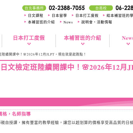
台北事務所
台南校
日文課程
日本留學
日本打工度假
給本補習班的
本補習班的介紹
News
說明會・活動情報
日本打工度假
本補習班的介紹
New
陸續開課中！🌸2026年12月JLPT，現在就是起跑點！
日文檢定班陸續開課中！🌸2026年12月
！
價格，名師指導
師親自授課，擁有豐富的教學經驗，讓您以超划算的價格享受高品質的日