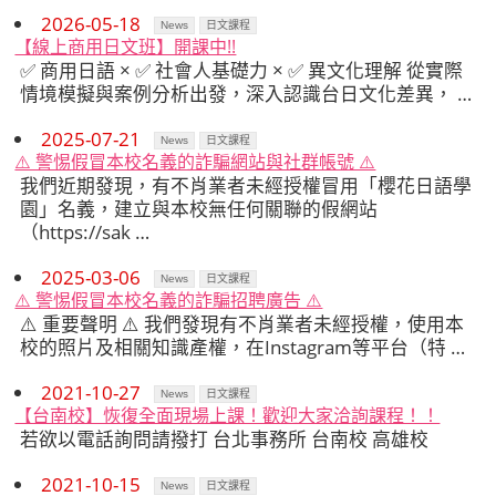
2026-05-18
News
日文課程
【線上商用日文班】開課中!!
✅ 商用日語 × ✅ 社會人基礎力 × ✅ 異文化理解 從實際
情境模擬與案例分析出發，深入認識台日文化差異， …
2025-07-21
News
日文課程
⚠️ 警惕假冒本校名義的詐騙網站與社群帳號 ⚠️
我們近期發現，有不肖業者未經授權冒用「櫻花日語學
園」名義，建立與本校無任何關聯的假網站
（https://sak …
2025-03-06
News
日文課程
⚠️ 警惕假冒本校名義的詐騙招聘廣告 ⚠️
⚠️ 重要聲明 ⚠️ 我們發現有不肖業者未經授權，使用本
校的照片及相關知識產權，在Instagram等平台（特 …
2021-10-27
News
日文課程
【台南校】恢復全面現場上課！歡迎大家洽詢課程！！
若欲以電話詢問請撥打 台北事務所 台南校 高雄校
2021-10-15
News
日文課程