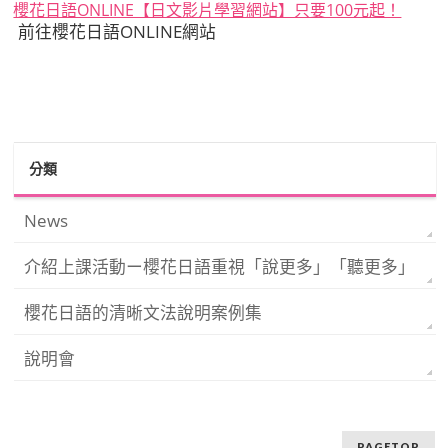
櫻花日語ONLINE【日文影片學習網站】只要100元起！
前往櫻花日語ONLINE網站
分類
News
介紹上課活動ー櫻花日語重視「說更多」「聽更多」
櫻花日語的清晰文法說明案例集
說明會
PAGETOP