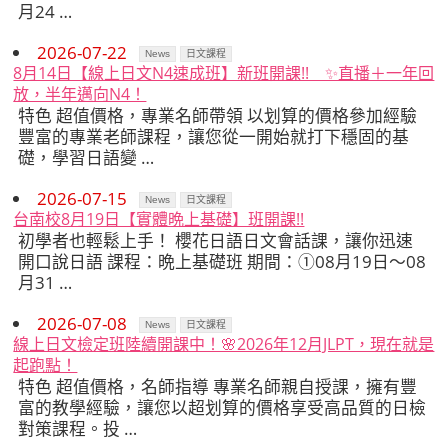
月24 …
2026-07-22
News
日文課程
8月14日【線上日文N4速成班】新班開課!! ✨️直播＋一年回
放，半年邁向N4！
特色 超值價格，專業名師帶領 以划算的價格參加經驗
豐富的專業老師課程，讓您從一開始就打下穩固的基
礎，學習日語變 …
2026-07-15
News
日文課程
台南校8月19日【實體晩上基礎】班開課!!
初學者也輕鬆上手！ 櫻花日語日文會話課，讓你迅速
開口說日語 課程：晩上基礎班 期間：①08月19日～08
月31 …
2026-07-08
News
日文課程
線上日文檢定班陸續開課中！🌸2026年12月JLPT，現在就是
起跑點！
特色 超值價格，名師指導 專業名師親自授課，擁有豐
富的教學經驗，讓您以超划算的價格享受高品質的日檢
對策課程。投 …