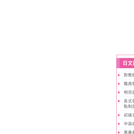
日文
對教
職員
明亮
各式
點制
初級
中高
寒暑