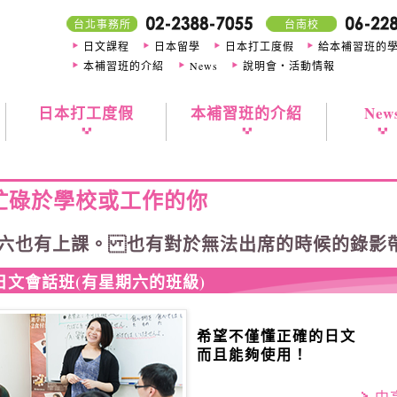
台北事務所
台南校
日文課程
日本留學
日本打工度假
給本補習班的
本補習班的介紹
News
說明會・活動情報
日本打工度假
本補習班的介紹
New
忙碌於學校或工作的你
六也有上課。 也有對於無法出席的時候的錄影
日文會話班(有星期六的班級)
希望不僅懂正確的日文
而且能夠使用！
中