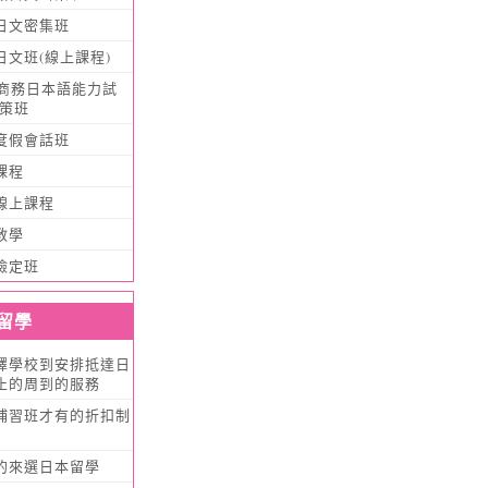
日文密集班
日文班(線上課程)
T(商務日本語能力試
對策班
度假會話班
課程
線上課程
教學
檢定班
留學
擇學校到安排抵達日
止的周到的服務
補習班才有的折扣制
的來選日本留學