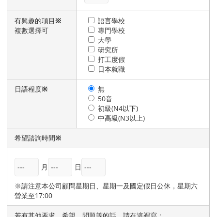
有興趣的項目
※
語言學校
複數選擇可
專門學校
大學
研究所
打工度假
日本就職
日語程度
※
無
50音
初級(N4以下)
中高級(N3以上)
希望諮詢時間
※
月
日
※請注意本公司顧問星期日、星期一及國定假日公休，星期六
營業至17:00
若有其他要求、希望、問題等的話，請在這裡寫：