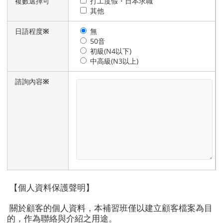
複數選擇可
打工度假・日本求職
其他
日語程度
※
無
50音
初級(N4以下)
中高級(N3以上)
諮詢內容
※
【個人資料保護聲明】
關於顧客的個人資料，本補習班僅以建立顧客檔案為目
的，作為聯絡與介紹之用途。