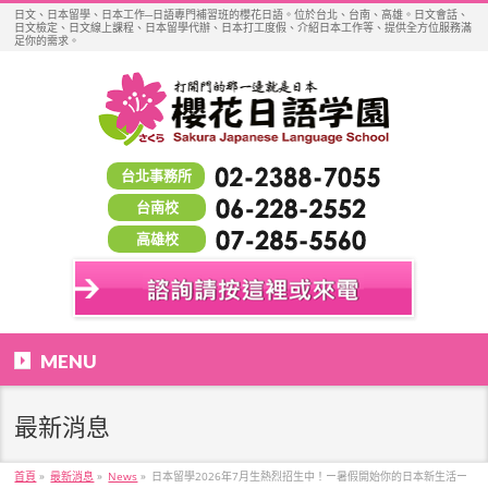
日文、日本留學、日本工作─日語專門補習班的櫻花日語。位於台北、台南、高雄。日文會話、
日文檢定、日文線上課程、日本留學代辦、日本打工度假、介紹日本工作等、提供全方位服務滿
足你的需求。
台北事務所
台南校
高雄校
MENU
最新消息
首頁
»
最新消息
»
News
»
日本留學2026年7月生熱烈招生中！ー暑假開始你的日本新生活ー