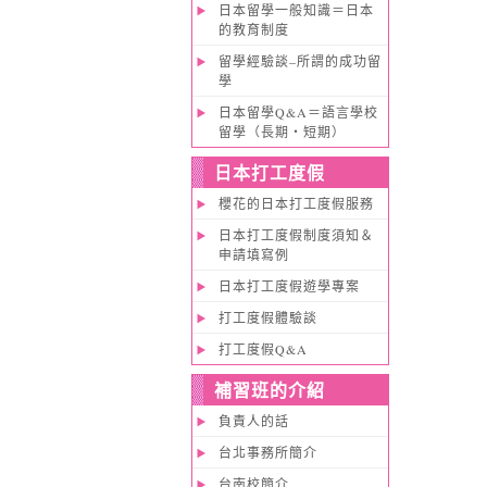
日本留學一般知識＝日本
的教育制度
留學經驗談–所謂的成功留
學
日本留學Q&A＝語言學校
留學（長期・短期）
日本打工度假
櫻花的日本打工度假服務
日本打工度假制度須知＆
申請填寫例
日本打工度假遊學專案
打工度假體驗談
打工度假Q&A
補習班的介紹
負責人的話
台北事務所簡介
台南校簡介