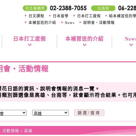
台北事務所
台南校
日文課程
日本留學
日本打工度假
給本補習班的
本補習班的介紹
News
說明會・活動情報
日本打工度假
本補習班的介紹
New
明會・活動情報
櫻花日語的資訊、說明會情報的消息一覽。
用類別篩選像是高雄、台南等，就會顯示符合結果。也可
活動情報 > 高雄