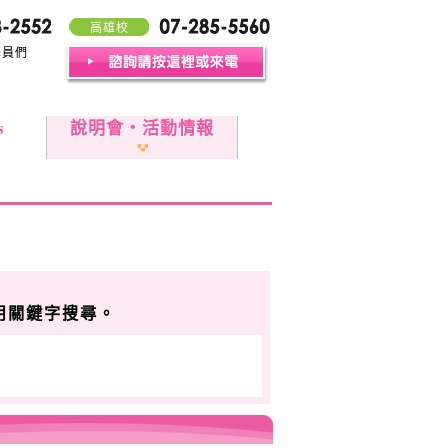
高雄校
學員們
s
說明會・活動情報
用關鍵字搜尋。