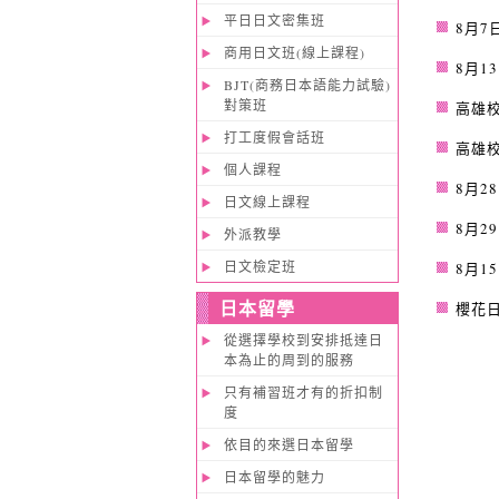
平日日文密集班
8月7
商用日文班(線上課程)
8月1
BJT(商務日本語能力試驗)
對策班
高雄校
打工度假會話班
高雄校
個人課程
8月2
日文線上課程
8月2
外派教學
日文檢定班
8月1
日本留學
櫻花
從選擇學校到安排抵達日
本為止的周到的服務
只有補習班才有的折扣制
度
依目的來選日本留學
日本留學的魅力