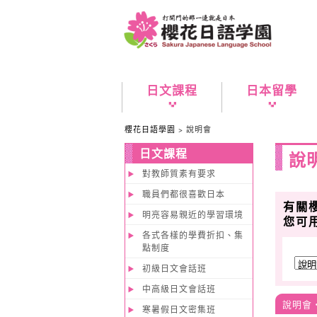
日文課程
日本留學
櫻花日語學園
>
說明會
日文課程
說
對教師質素有要求
職員們都很喜歡日本
有關
明亮容易親近的學習環境
您可
各式各樣的學費折扣、集
點制度
初級日文會話班
中高級日文會話班
說明會・
寒暑假日文密集班